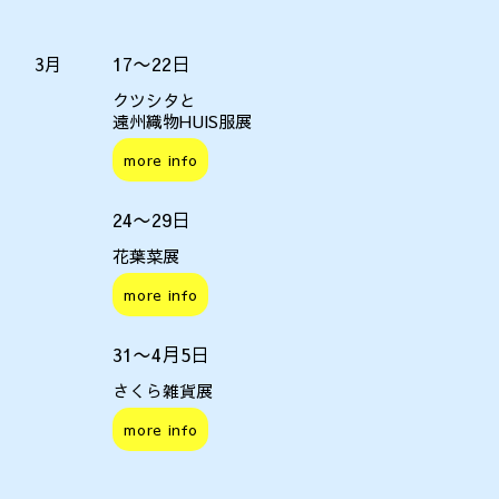
17〜22日
3月
クツシタと
遠州織物HUIS服展
more info
24〜29日
花葉菜展
more info
31〜4月5日
さくら雑貨展
more info