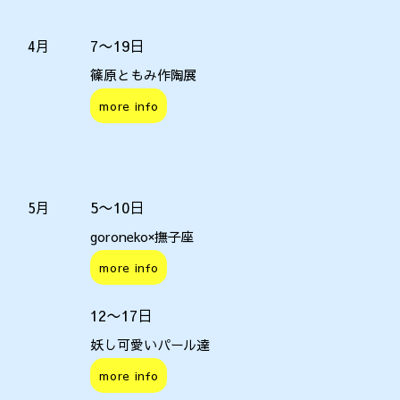
7〜19日
4月
篠原ともみ作陶展
more info
5〜10日
5月
goroneko×撫子座
more info
12〜17日
妖し可愛いパール達
more info