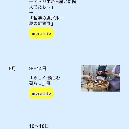
〜アトリエから届いた陶
人形たち〜」
＋
「哲学の道ブルー
夏の雑貨展」
more info
9〜14日
9月
「らしく 愉しむ
暮らし」展
more info
16〜18日